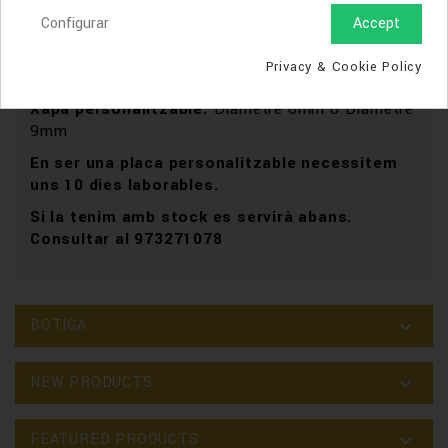
Configurar
Accept
DETALLS DEL PRODUCTE
Privacy & Cookie Policy
Material:
Or 18kt (1a llei )
Xapa personalitzable:
Diàmetre 6mm o Diàmetre
9mm
En ser una placa personalitzable necessitem
uns 10 dies laborables.
Si la tenim amb stock es servirà abans.
Consultar al 973271078
BOTIGA

NEW PRODUCTS

FEATURED PRODUCTS
