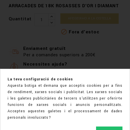
ARRACADES DE 18K ROSASSES D'OR I DIAMANT
Quantitat
AFEGEIX-HO A LA CISTELLA

Fora d'estoc
Enviament gratuït
Per a comandes superiors a 200€
Necessites ajuda?
Contacta amb nosaltres per WhatsApp,
correu electrònic o telèfon
La teva configuració de cookies
Aquesta botiga et demana que acceptis cookies per a fins
Sorpresa amb una joia
de rendiment, xarxes socials i publicitat. Les xarxes socials
Artesans de joieria per oferir-te la millor
i les galetes publicitàries de tercers s'utilitzen per oferir-te
qualitat al millor preu
funcions de xarxes socials i anuncis personalitzats.
Acceptes aquestes galetes i el processament de dades
personals involucrats?
DESCRIPCIÓ