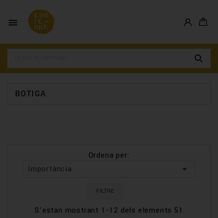

BOTIGA
Ordena per:
D
E
Importància

R
E
B
FILTRE
A
I
N
S'estan mostrant 1-12 dels elements 51
X
O
A
U