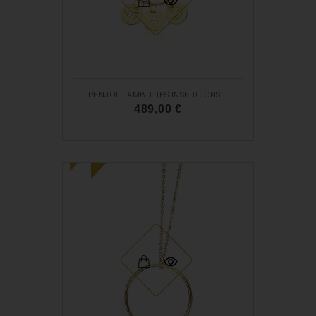
D
E
R
E
B
PENJOLL AMB TRES INSERCIONS...
A
489,00 €
I
N
X
O
A
U
!