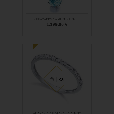
ARRACADES D'AIGUAMARINA I...
1.199,00 €
N
O
U
ALIANÇA D'OR BLANC I DIAMANT