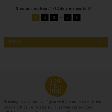
S'estan mostrant 1-12 dels elements 51
…
1
2
3
5

BOTIGA

Benvinguts a la nostra pàgina web, on coneixereu totes
nostra botiga i el nostre equip, serveis i productes.