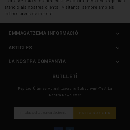
L'Orfebre Joiers, oferim joies de qualitat amb una exquisida
atenció als nostres clients i visitants, sempre amb els
millors preus de mercat.
EMMAGATZEMA INFORMACIÓ

ARTICLES

LA NOSTRA COMPANYIA

BUTLLETÍ
Rep Les Últimes Actualitzacions Subscrivint-Te A La
Nostra Newsletter