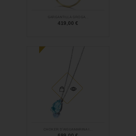
GARGANTILLA GROGA...
419,00 €
N
O
U
CHOKER D'AIGUAMARINA I...
699,00 €