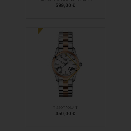
599,00 €
N
O
U
TISSOT 'ONA T
450,00 €
N
O
U