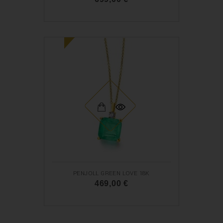
N
O
U
PENJOLL GREEN LOVE 18K
469,00 €