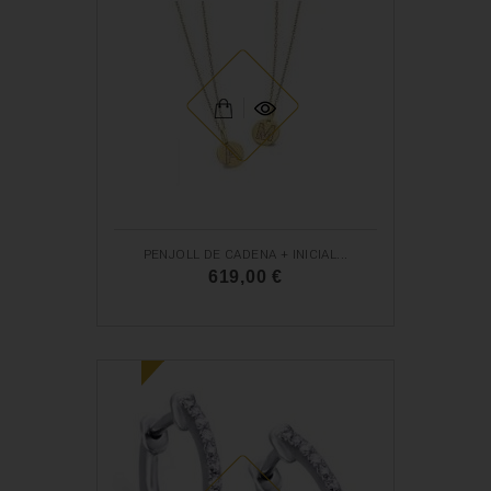
PENJOLL DE CADENA + INICIAL...
619,00 €
N
O
U