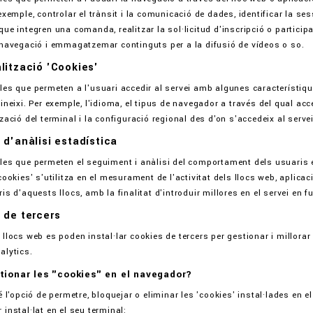
exemple, controlar el trànsit i la comunicació de dades, identificar la ses
ue integren una comanda, realitzar la sol·licitud d'inscripció o particip
 navegació i emmagatzemar continguts per a la difusió de vídeos o so.
lització 'Cookies'
les que permeten a l'usuari accedir al servei amb algunes característique
ineixi. Per exemple, l'idioma, el tipus de navegador a través del qual acc
zació del terminal i la configuració regional des d'on s'accedeix al servei
 d'anàlisi estadística
les que permeten el seguiment i anàlisi del comportament dels usuaris en
cookies' s'utilitza en el mesurament de l'activitat dels llocs web, aplicac
is d'aquests llocs, amb la finalitat d'introduir millores en el servei en 
 de tercers
llocs web es poden instal·lar cookies de tercers per gestionar i millorar 
alytics.
ionar les "cookies" en el navegador?
é l'opció de permetre, bloquejar o eliminar les 'cookies' instal·lades en 
instal·lat en el seu terminal: