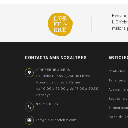
Benvingu
L'Orfebr
millors
CONTACTA AMB NOSALTRES
ARTICLE
L'ORFEBRE JOIERS
Productes

C/ Bisbe Ruano 7, 25006 Lleida
Taller propi
Horario de Lunes a Viernes
de 10:00 a 13:00 y de 17:00 a 20:30
Abaixem el
Espanya
Best-sellers
973 27 10 78

El meu com
Mapa del ll

info@joieriaorfebre.com