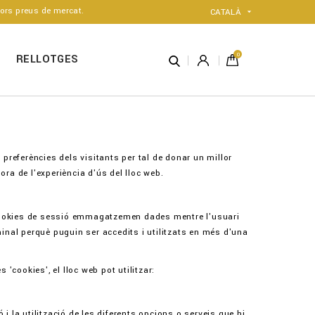
ors preus de mercat.
CATALÀ

0
RELLOTGES
 preferències dels visitants per tal de donar un millor
ora de l'experiència d'ús del lloc web.
 cookies de sessió emmagatzemen dades mentre l'usuari
nal perquè puguin ser accedits i utilitzats en més d'una
 'cookies', el lloc web pot utilitzar:
i la utilització de les diferents opcions o serveis que hi