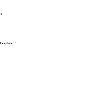
we
-explorer-9