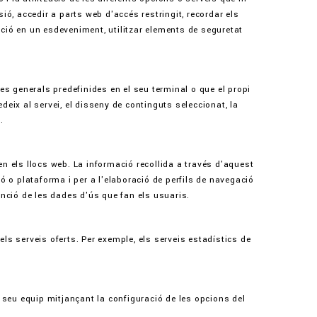
sió, accedir a parts web d'accés restringit, recordar els
ació en un esdeveniment, utilitzar elements de seguretat
s generals predefinides en el seu terminal o que el propi
edeix al servei, el disseny de continguts seleccionat, la
.
 els llocs web. La informació recollida a través d'aquest
ió o plataforma i per a l'elaboració de perfils de navegació
funció de les dades d'ús que fan els usuaris.
els serveis oferts. Per exemple, els serveis estadístics de
el seu equip mitjançant la configuració de les opcions del