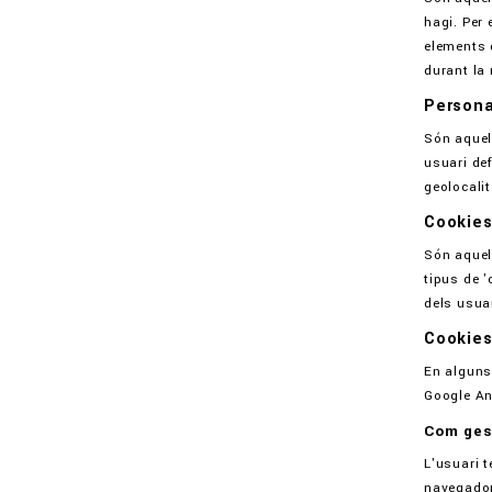
hagi. Per 
elements q
durant la
Persona
Són aquel
usuari def
geolocalit
Cookies
Són aquel
tipus de '
dels usuar
Cookies
En alguns 
Google An
Com gest
L'usuari t
navegador 