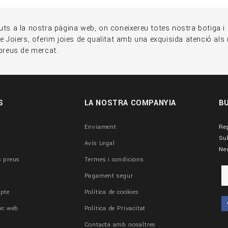
ts a la nostra pàgina web, on coneixereu totes nostra botiga i e
e Joiers, oferim joies de qualitat amb una exquisida atenció als 
 preus de mercat.
S
LA NOSTRA COMPANYIA
B
Enviament
Re
Su
Avís Legal
Ne
s preus
Termes i condicions
Pagament segur
pte
Política de cookies
oc web
Política de Privacitat
Contacta amb nosaltres