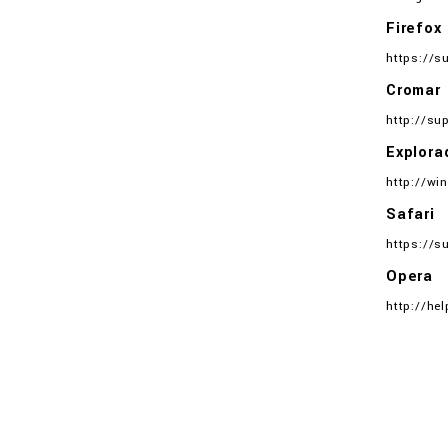
Firefox
https://su
Cromar
http://s
Explora
http://wi
Safari
https://s
Opera
http://he