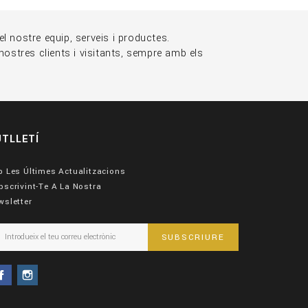
l nostre equip, serveis i productes.
nostres clients i visitants, sempre amb els
UTLLETÍ
p Les Últimes Actualitzacions
bscrivint-Te A La Nostra
wsletter
Facebook
Instagram