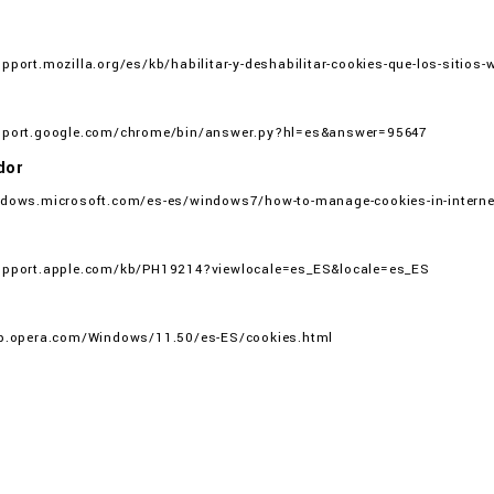
pport.mozilla.org/es/kb/habilitar-y-deshabilitar-cookies-que-los-sitios-
upport.google.com/chrome/bin/answer.py?hl=es&answer=95647
dor
ndows.microsoft.com/es-es/windows7/how-to-manage-cookies-in-internet
upport.apple.com/kb/PH19214?viewlocale=es_ES&locale=es_ES
lp.opera.com/Windows/11.50/es-ES/cookies.html