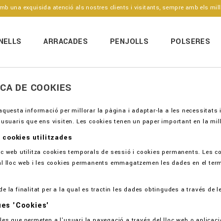
 una exquisida atenció als nostres clients i visitants, sempre amb els mill
NELLS
ARRACADES
PENJOLLS
POLSERES
ICA DE COOKIES
aquesta informació per millorar la pàgina i adaptar-la a les necessitats i
 usuaris que ens visiten. Les cookies tenen un paper important en la mill
 cookies utilitzades
oc web utilitza cookies temporals de sessió i cookies permanents. Les
al lloc web i les cookies permanents emmagatzemen les dades en el termi
e la finalitat per a la qual es tractin les dades obtingudes a través de les
es 'Cookies'
es que permeten a l'usuari la navegació a través del lloc web o aplicació 