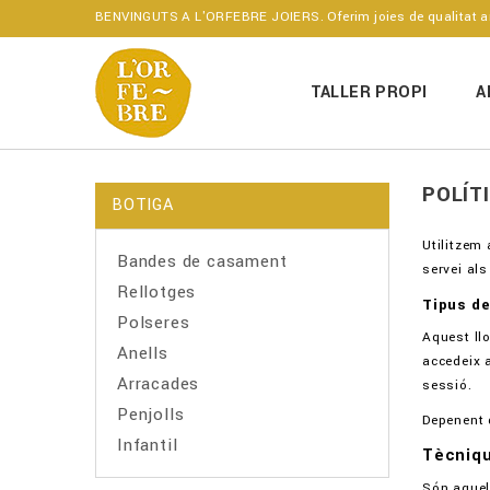
BENVINGUTS A L'ORFEBRE JOIERS. Oferim joies de qualitat amb
TALLER PROPI
A
POLÍT
BOTIGA
Utilitzem 
Bandes de casament
servei als
Rellotges
Tipus de
Polseres
Aquest ll
Anells
accedeix 
Arracades
sessió.
Penjolls
Depenent d
Infantil
Tècniqu
Són aquell