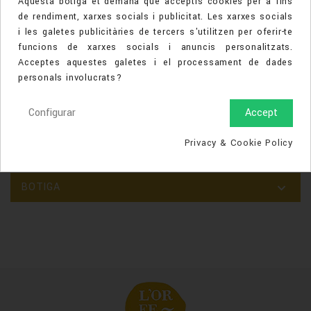
Aquesta botiga et demana que acceptis cookies per a fins
artístics que els nostres mestres orfebres aporten
de rendiment, xarxes socials i publicitat. Les xarxes socials
a la realització en les nostres pròpies
i les galetes publicitàries de tercers s'utilitzen per oferir-te
instal·lacions.
funcions de xarxes socials i anuncis personalitzats.
Fabriquem en Or i Plata, amb diamants, pedres
Acceptes aquestes galetes i el processament de dades
precioses... produir els seus dissenys o els
personals involucrats?
nostres. Disposem d'un bon assortiment de marcs
per a diamants i pedres en general.
Configurar
Accept
Fabriquem per a empreses i associacions en
general, les seves insígnies, medalles, pins...
Privacy & Cookie Policy
BOTIGA
