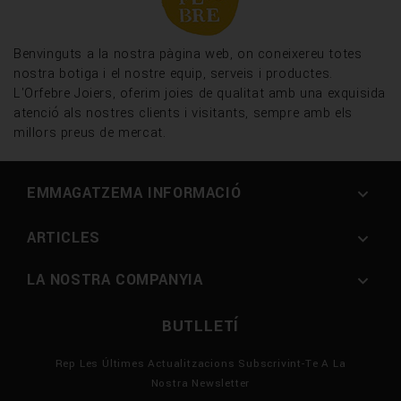
Benvinguts a la nostra pàgina web, on coneixereu totes
nostra botiga i el nostre equip, serveis i productes.
L'Orfebre Joiers, oferim joies de qualitat amb una exquisida
atenció als nostres clients i visitants, sempre amb els
millors preus de mercat.
EMMAGATZEMA INFORMACIÓ

ARTICLES

LA NOSTRA COMPANYIA

BUTLLETÍ
Rep Les Últimes Actualitzacions Subscrivint-Te A La
Nostra Newsletter