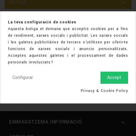
BOTIGA

La teva configuració de cookies
Aquesta botiga et demana que acceptis cookies per a fins
de rendiment, xarxes socials i publicitat. Les xarxes socials
i les galetes publicitàries de tercers s'utilitzen per oferir-te
funcions de xarxes socials i anuncis personalitzats.
Acceptes aquestes galetes i el processament de dades
personals involucrats?
Benvinguts a la nostra pàgina web, on coneixereu totes
Configurar
Accept
nostra botiga i el nostre equip, serveis i productes.
L'Orfebre Joiers, oferim joies de qualitat amb una exquisida
Privacy & Cookie Policy
atenció als nostres clients i visitants, sempre amb els
millors preus de mercat.
EMMAGATZEMA INFORMACIÓ
