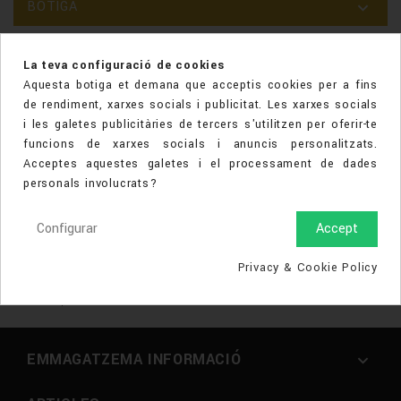
BOTIGA

La teva configuració de cookies
Aquesta botiga et demana que acceptis cookies per a fins
de rendiment, xarxes socials i publicitat. Les xarxes socials
i les galetes publicitàries de tercers s'utilitzen per oferir-te
funcions de xarxes socials i anuncis personalitzats.
Acceptes aquestes galetes i el processament de dades
personals involucrats?
Benvinguts a la nostra pàgina web, on coneixereu totes
Configurar
Accept
nostra botiga i el nostre equip, serveis i productes.
L'Orfebre Joiers, oferim joies de qualitat amb una exquisida
Privacy & Cookie Policy
atenció als nostres clients i visitants, sempre amb els
millors preus de mercat.
EMMAGATZEMA INFORMACIÓ
