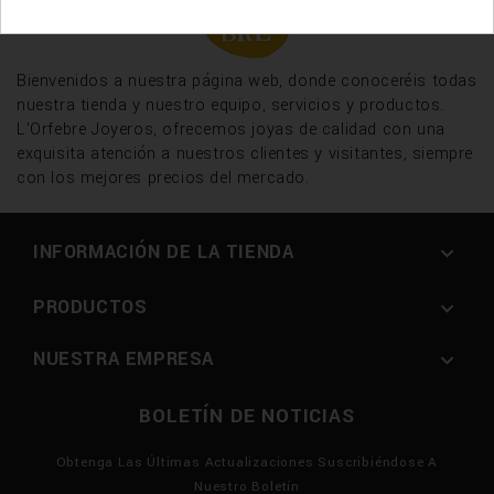
Bienvenidos a nuestra página web, donde conoceréis todas
nuestra tienda y nuestro equipo, servicios y productos.
L'Orfebre Joyeros, ofrecemos joyas de calidad con una
exquisita atención a nuestros clientes y visitantes, siempre
con los mejores precios del mercado.
INFORMACIÓN DE LA TIENDA

PRODUCTOS

NUESTRA EMPRESA

BOLETÍN DE NOTICIAS
Obtenga Las Últimas Actualizaciones Suscribiéndose A
Nuestro Boletín