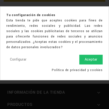
Tu configuración de cookies
Esta tienda te pide que aceptes cookies para fines de
rendimiento, redes sociales y publicidad. Las redes
sociales y las cookies publicitarias de terceros se utilizan
para ofrecerte funciones de redes sociales y anuncios
personalizados. ¿Aceptas estas cookies y el procesamiento
de datos personales involucrados?
Bienvenidos a nuestra página web, donde conoceréis todas
Configurar
Aceptar
nuestra tienda y nuestro equipo, servicios y productos.
L'Orfebre Joyeros, ofrecemos joyas de calidad con una
Política de privacidad y cookies
exquisita atención a nuestros clientes y visitantes, siempre
con los mejores precios del mercado.
INFORMACIÓN DE LA TIENDA

PRODUCTOS
