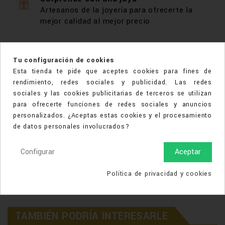
Artesanos de la joyería para ofrecerte la
mejor calidad al mejor precio
DESCRIPCIÓN
Tu configuración de cookies
Esta tienda te pide que aceptes cookies para fines de
DETALLES DEL PRODUCTO
rendimiento, redes sociales y publicidad. Las redes
sociales y las cookies publicitarias de terceros se utilizan
Anillo en oro amarillo de 18kts, con zafiros
para ofrecerte funciones de redes sociales y anuncios
multicolores.
personalizados. ¿Aceptas estas cookies y el procesamiento
de datos personales involucrados?
Si lo quieres a una medida en concreto, recuerda
ponerlo en observaciones.
Configurar
Aceptar
Talla:
brillante.
Peso:
0,18Cts.
Política de privacidad y cookies
N
U
TAMBIÉN PODRÍA INTERESARLE
E
V