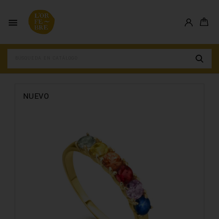

NUEVO